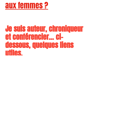
aux femmes ?
Je suis auteur, chroniqueur 
et conférencier... ci-
dessous, quelques liens 
utiles.
Mes Livres
Mes conférences
Mes web-conférences
Mes podcasts
Ma Chaine YouTube
Mes replays
Mots-clés :
management
bien-être au travail
leadership
culture d’entreprise
Great Place to Work