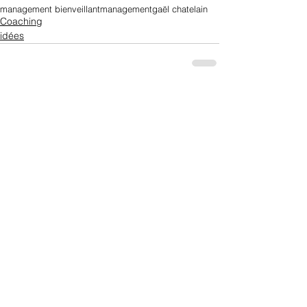
management bienveillant
management
gaël chatelain
Coaching
idées