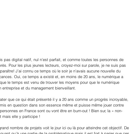
uis pas digital natif, nul n’est parfait, et comme toutes les personnes de 
près. Pour les plus jeunes lecteurs, croyez-moi sur parole, je ne suis pas 
araître! J’ai connu ce temps où le soir je n’avais aucune nouvelle du 
ances. Oui, ce temps a existé et, en moins de 20 ans, le numérique a 
u que le temps est venu de trouver les moyens pour que le numérique 
en entreprise et du management bienveillant.
ater que ce qui était présenté il y a 20 ans comme un progrès incroyable, 
 remis en question dans son essence même et puisse même jouer contre 
e personnes en France sont ou vont être en burn-out ! Bien sur, la « non-
 mais elle y participe !
nd nombre de projets voit le jour ici ou là pour atteindre cet objectif. De 
aquant qu’à une partie de la problématique mais il est fort à parier que ces 