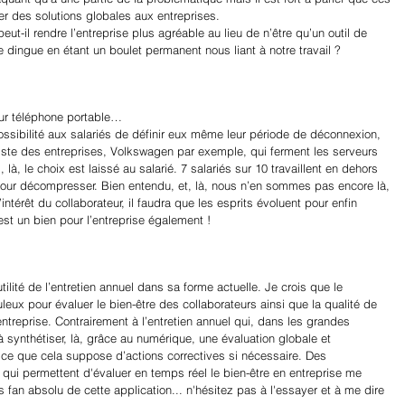
ser des solutions globales aux entreprises.
ut-il rendre l’entreprise plus agréable au lieu de n’être qu’un outil de 
re dingue en étant un boulet permanent nous liant à notre travail ?
ur téléphone portable…
ssibilité aux salariés de définir eux même leur période de déconnexion, 
existe des entreprises, Volkswagen par exemple, qui ferment les serveurs 
là, le choix est laissé au salarié. 7 salariés sur 10 travaillent en dehors 
 pour décompresser. Bien entendu, et, là, nous n’en sommes pas encore là, 
ntérêt du collaborateur, il faudra que les esprits évoluent pour enfin 
t un bien pour l’entreprise également !
’utilité de l’entretien annuel dans sa forme actuelle. Je crois que le 
ux pour évaluer le bien-être des collaborateurs ainsi que la qualité de 
ntreprise. Contrairement à l’entretien annuel qui, dans les grandes 
 synthétiser, là, grâce au numérique, une évaluation globale et 
ce que cela suppose d’actions correctives si nécessaire. Des 
i permettent d'évaluer en temps réel le bien-être en entreprise me 
is fan absolu de cette application... n'hésitez pas à l'essayer et à me dire 