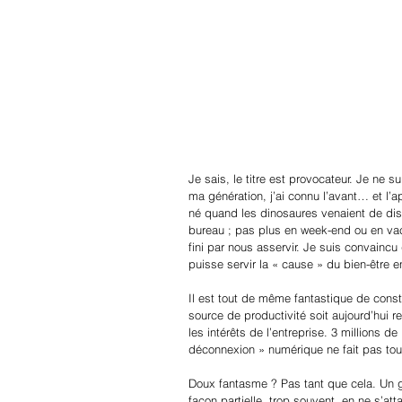
Je sais, le titre est provocateur. Je ne s
ma génération, j’ai connu l’avant… et l’a
né quand les dinosaures venaient de disp
bureau ; pas plus en week-end ou en vac
fini par nous asservir. Je suis convainc
puisse servir la « cause » du bien-être 
Il est tout de même fantastique de const
source de productivité soit aujourd’hui
les intérêts de l’entreprise. 3 millions d
déconnexion » numérique ne fait pas tout
Doux fantasme ? Pas tant que cela. Un gra
façon partielle, trop souvent, en ne s’att