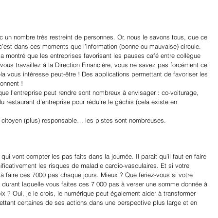
c un nombre très restreint de personnes. Or, nous le savons tous, que ce 
 c’est dans ces moments que l’information (bonne ou mauvaise) circule. 
 montré que les entreprises favorisant les pauses café entre collègue 
vous travaillez à la Direction Financière, vous ne savez pas forcément ce 
 vous intéresse peut-être ! Des applications permettant de favoriser les 
onnent !
que l’entreprise peut rendre sont nombreux à envisager : co-voiturage, 
u restaurant d’entreprise pour réduire le gâchis (cela existe en 
un citoyen (plus) responsable… les pistes sont nombreuses.
i vont compter les pas faits dans la journée. Il parait qu’il faut en faire 
ficativement les risques de maladie cardio-vasculaires. Et si votre 
à faire ces 7000 pas chaque jours. Mieux ? Que feriez-vous si votre 
e durant laquelle vous faites ces 7 000 pas à verser une somme donnée à 
oix ? Oui, je le crois, le numérique peut également aider à transformer 
mettant certaines de ses actions dans une perspective plus large et en 