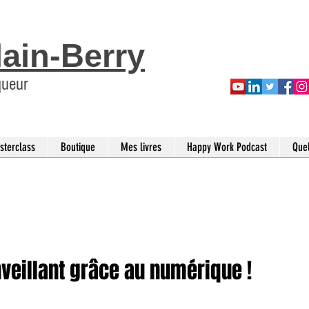
lain-Berry
queur
sterclass
Boutique
Mes livres
Happy Work Podcast
Que
eillant grâce au numérique !