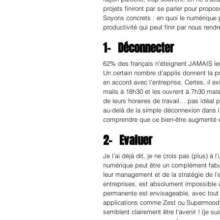
projets finiront par se parler pour propo
Soyons concrets : en quoi le numérique pe
productivité qui peut finir par nous rend
1-   Déconnecter
62% des français n’éteignent JAMAIS le
Un certain nombre d’applis donnent la po
en accord avec l’entreprise. Certes, il 
mails à 18h30 et les ouvrent à 7h30 mais, 
de leurs horaires de travail… pas idéal
au-delà de la simple déconnexion dans l’i
comprendre que ce bien-être augmenté es
2-   Evaluer
Je l’ai déjà dit, je ne crois pas (plus) à l
numérique peut être un complément fabule
leur management et de la stratégie de l’e
entreprises, est absolument impossible à
permanente est envisageable, avec tout 
applications comme Zest ou Supermood qu
semblent clairement être l'avenir ! (je su