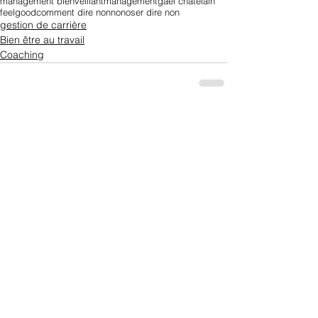
management bienveillant
management
gaël chatelain
feelgood
comment dire non
non
oser dire non
gestion de carrière
Bien être au travail
Coaching