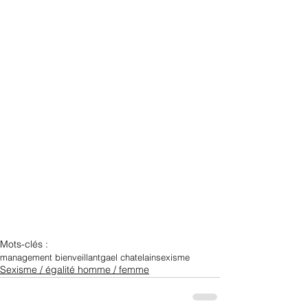
Mots-clés :
management bienveillant
gael chatelain
sexisme
Sexisme / égalité homme / femme