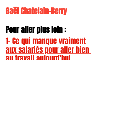
Gaël Chatelain-Berry
Pour aller plus loin :
1- 
Ce qui manque vraiment 
aux salariés pour aller bien 
au travail aujourd’hui
2- 
Les 5 erreurs à éviter 
pour un Environnement de 
Travail Sain
Continuez l’expérience 
Happy Work
Pour ne rien manquer de mes 
contenus et ressources sur le bien-être 
au travail :