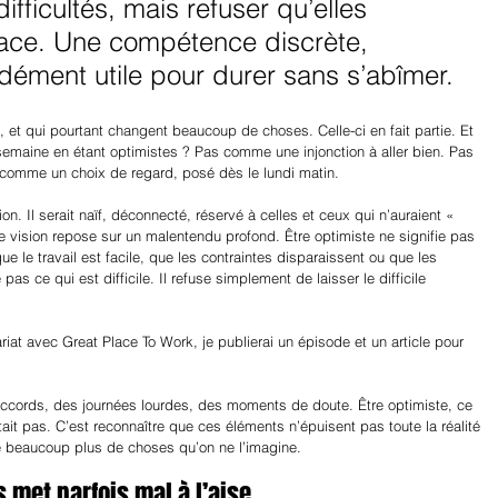
difficultés, mais refuser qu’elles 
lace. Une compétence discrète, 
dément utile pour durer sans s’abîmer.
en, et qui pourtant changent beaucoup de choses. Celle-ci en fait partie. Et 
semaine en étant optimistes ? Pas comme une injonction à aller bien. Pas 
omme un choix de regard, posé dès le lundi matin.
n. Il serait naïf, déconnecté, réservé à celles et ceux qui n’auraient « 
e vision repose sur un malentendu profond. Être optimiste ne signifie pas 
ue le travail est facile, que les contraintes disparaissent ou que les 
as ce qui est difficile. Il refuse simplement de laisser le difficile 
riat avec Great Place To Work, je publierai un épisode et un article pour 
saccords, des journées lourdes, des moments de doute. Être optimiste, ce 
tait pas. C’est reconnaître que ces éléments n’épuisent pas toute la réalité 
e beaucoup plus de choses qu’on ne l’imagine.
 met parfois mal à l’aise