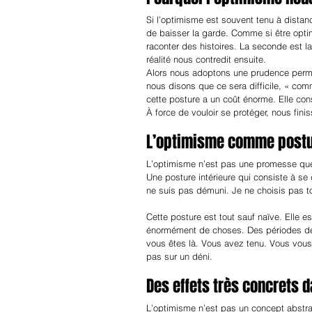
Si l’optimisme est souvent tenu à distance
de baisser la garde. Comme si être optimi
raconter des histoires. La seconde est la 
réalité nous contredit ensuite.
Alors nous adoptons une prudence perma
nous disons que ce sera difficile, « co
cette posture a un coût énorme. Elle conso
À force de vouloir se protéger, nous fini
L’optimisme comme post
L’optimisme n’est pas une promesse que 
Une posture intérieure qui consiste à se d
ne suis pas démuni. Je ne choisis pas to
Cette posture est tout sauf naïve. Elle e
énormément de choses. Des périodes de c
vous êtes là. Vous avez tenu. Vous vous 
pas sur un déni.
Des effets très concrets d
L’optimisme n’est pas un concept abstra