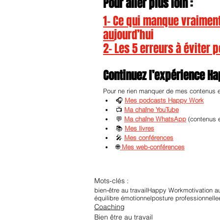
Pour aller plus loin :
1- 
Ce qui manque vraiment 
aujourd’hui
2- 
Les 5 erreurs à éviter 
Continuez l’expérience H
Pour ne rien manquer de mes contenus et 
🎧 
Mes podcasts Happy Work
📺 
Ma chaîne YouTube
💬 
Ma chaîne WhatsApp
 (contenus 
📚 
Mes livres
🎤 
Mes conférences
🌐
Mes web-conférences
Mots-clés :
bien-être au travail
Happy Work
motivation au
équilibre émotionnel
posture professionnelle
Coaching
Bien être au travail