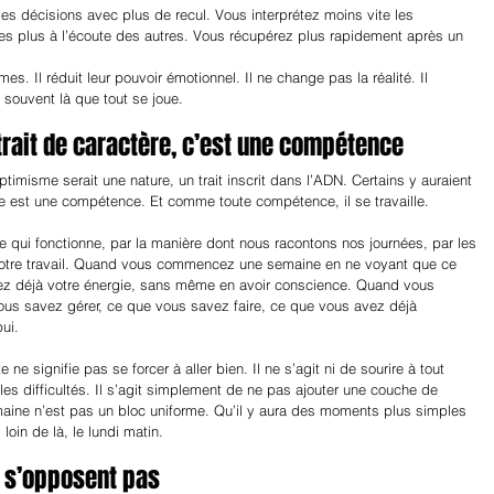
 décisions avec plus de recul. Vous interprétez moins vite les 
s plus à l’écoute des autres. Vous récupérez plus rapidement après un 
. Il réduit leur pouvoir émotionnel. Il ne change pas la réalité. Il 
t souvent là que tout se joue.
trait de caractère, c’est une compétence
optimisme serait une nature, un trait inscrit dans l’ADN. Certains y auraient 
isme est une compétence. Et comme toute compétence, il se travaille.
ce qui fonctionne, par la manière dont nous racontons nos journées, par les 
 notre travail. Quand vous commencez une semaine en ne voyant que ce 
tez déjà votre énergie, sans même en avoir conscience. Quand vous 
s savez gérer, ce que vous savez faire, ce que vous avez déjà 
ui.
 signifie pas se forcer à aller bien. Il ne s’agit ni de sourire à tout 
 les difficultés. Il s’agit simplement de ne pas ajouter une couche de 
maine n’est pas un bloc uniforme. Qu’il y aura des moments plus simples 
loin de là, le lundi matin.
 s’opposent pas