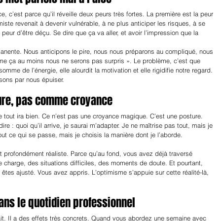
, c’est parce qu’il réveille deux peurs très fortes. La première est la peur 
ste revenait à devenir vulnérable, à ne plus anticiper les risques, à se 
peur d’être déçu. Se dire que ça va aller, et avoir l’impression que la 
nente. Nous anticipons le pire, nous nous préparons au compliqué, nous 
mme ça au moins nous ne serons pas surpris ». Le problème, c’est que 
mme de l’énergie, elle alourdit la motivation et elle rigidifie notre regard. 
ssons par nous épuiser.
ure, pas comme croyance
tout ira bien. Ce n’est pas une croyance magique. C’est une posture. 
ire : quoi qu’il arrive, je saurai m’adapter. Je ne maîtrise pas tout, mais je 
ut ce qui se passe, mais je choisis la manière dont je l’aborde.
st profondément réaliste. Parce qu’au fond, vous avez déjà traversé 
harge, des situations difficiles, des moments de doute. Et pourtant, 
êtes ajusté. Vous avez appris. L’optimisme s’appuie sur cette réalité-là, 
ans le quotidien professionnel
it. Il a des effets très concrets. Quand vous abordez une semaine avec 