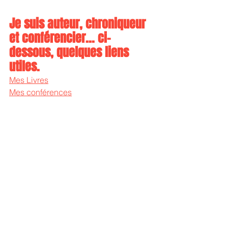
Je suis auteur, chroniqueur 
et conférencier... ci-
dessous, quelques liens 
utiles.
Mes Livres
Mes conférences
Mes web-conférences
Mes podcasts
Ma Chaine YouTube
Mes replays
Mots-clés :
développement professionnel
perfectionnisme
peur de l’échec
résilience au travail
droit à l’erreur
échec professionnel
culture de l’échec
gestion de l’échec au travail
échec et apprentissage
management et échec
apprendre de ses erreurs