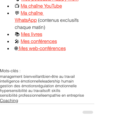
📺 
Ma chaîne YouTube
💬 
Ma chaîne 
WhatsApp
 (contenus exclusifs 
chaque matin)
📚 
Mes livres
🎤 
Mes conférences
🌐
Mes web-conférences
Mots-clés :
management bienveillant
bien-être au travail
intelligence émotionnelle
leadership humain
gestion des émotions
régulation émotionnelle
hypersensibilité au travail
soft skills
sensibilité professionnelle
empathie en entreprise
Coaching