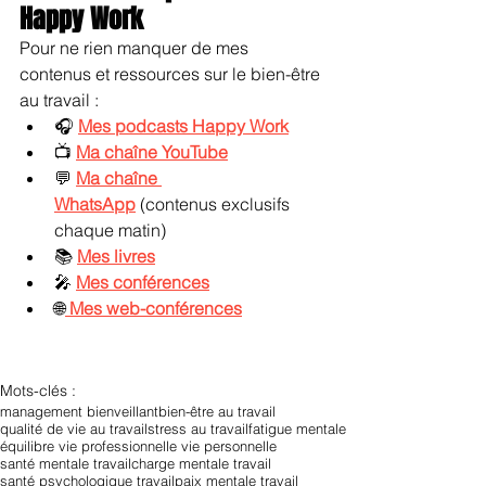
Happy Work
Pour ne rien manquer de mes 
contenus et ressources sur le bien-être 
au travail :
🎧 
Mes podcasts Happy Work
📺 
Ma chaîne YouTube
💬 
Ma chaîne 
WhatsApp
 (contenus exclusifs 
chaque matin)
📚 
Mes livres
🎤 
Mes conférences
🌐
Mes web-conférences
Mots-clés :
management bienveillant
bien-être au travail
qualité de vie au travail
stress au travail
fatigue mentale
équilibre vie professionnelle vie personnelle
santé mentale travail
charge mentale travail
santé psychologique travail
paix mentale travail