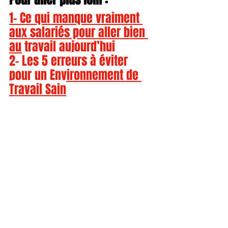
1- 
Ce qui manque vraiment 
aux salariés pour aller bien 
au travail aujourd’hui
2- 
Les 5 erreurs à éviter 
pour un Environnement de 
Travail Sain
Continuez l’expérience 
Happy Work
Pour ne rien manquer de mes 
contenus et ressources sur le bien-être 
au travail :
🎧 
Mes podcasts Happy Work
📺 
Ma chaîne YouTube
💬 
Ma chaîne 
WhatsApp
 (contenus exclusifs 