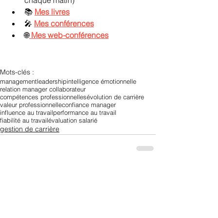
📚 
Mes livres
🎤 
Mes conférences
🌐
Mes web-conférences
Mots-clés :
management
leadership
intelligence émotionnelle
relation manager collaborateur
compétences professionnelles
évolution de carrière
valeur professionnelle
confiance manager
influence au travail
performance au travail
fiabilité au travail
évaluation salarié
gestion de carrière