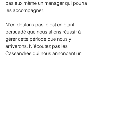
pas eux même un manager qui pourra 
les accompagner.
N’en doutons pas, c’est en étant 
persuadé que nous allons réussir à 
gérer cette période que nous y 
arriverons. N’écoutez pas les 
Cassandres qui nous annoncent un 
monde terrible. Il ne tient qu’à nous de 
créer un nouveau monde de 
l’entreprise, de nouvelles relations 
sociales. Bien entendu, les obstacles 
sont nombreux et parfois 
gigantesques, mais ce n’est pas en 
baissant les bras que l’on gravit une 
montagne ! Et j’en parle en 
connaissance de cause !
Gaël Chatelain-Berry