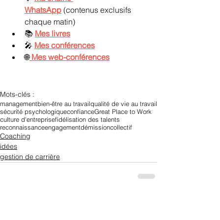
WhatsApp
 (contenus exclusifs 
chaque matin)
📚 
Mes livres
🎤 
Mes conférences
🌐
Mes web-conférences
Mots-clés :
management
bien-être au travail
qualité de vie au travail
sécurité psychologique
confiance
Great Place to Work
culture d'entreprise
fidélisation des talents
reconnaissance
engagement
démission
collectif
Coaching
idées
gestion de carrière