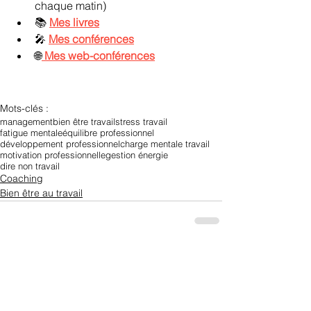
chaque matin)
📚 
Mes livres
🎤 
Mes conférences
🌐
Mes web-conférences
Mots-clés :
management
bien être travail
stress travail
fatigue mentale
équilibre professionnel
développement professionnel
charge mentale travail
motivation professionnelle
gestion énergie
dire non travail
Coaching
Bien être au travail