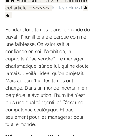
🔥🔥 Pour écouter la version audio de 
cet article  =>>>>>  
lnk.to/mHmzzI
🔥
🔥 
Pendant longtemps, dans le monde du 
travail, l’humilité a été perçue comme 
une faiblesse. On valorisait la 
confiance en soi, l’ambition, la 
capacité à “se vendre”. Le manager 
charismatique, sûr de lui, qui ne doute 
jamais… voilà l’idéal qu’on projetait.
Mais aujourd’hui, les temps ont 
changé. Dans un monde incertain, en 
perpétuelle évolution, l’humilité n’est 
plus une qualité “gentille”.C’est une 
compétence 
stratégique.Et
 pas 
seulement pour les managers : pour 
tout le monde.