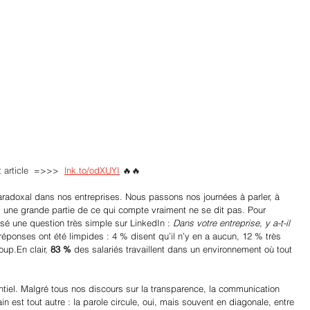
t article  =>>>  
lnk.to/odXUYI
🔥🔥 
radoxal dans nos entreprises. Nous passons nos journées à parler, à 
t, une grande partie de ce qui compte vraiment ne se dit pas. Pour 
sé une question très simple sur LinkedIn : 
Dans votre entreprise, y a-t-il 
réponses ont été limpides : 4 % disent qu’il n’y en a aucun, 12 % très 
p.En clair, 
83 %
 des salariés travaillent dans un environnement où tout 
tiel. Malgré tous nos discours sur la transparence, la communication 
rrain est tout autre : la parole circule, oui, mais souvent en diagonale, entre 