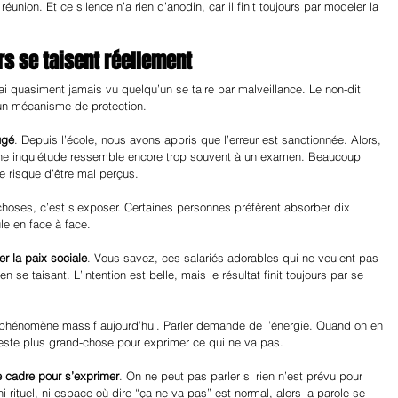
réunion. Et ce silence n’a rien d’anodin, car il finit toujours par modeler la 
rs se taisent réellement
ai quasiment jamais vu quelqu’un se taire par malveillance. Le non-dit 
 un mécanisme de protection.
ugé
. Depuis l’école, nous avons appris que l’erreur est sanctionnée. Alors, 
 une inquiétude ressemble encore trop souvent à un examen. Beaucoup 
le risque d’être mal perçus.
 choses, c’est s’exposer. Certaines personnes préfèrent absorber dix 
le en face à face.
er la paix sociale
. Vous savez, ces salariés adorables qui ne veulent pas 
en se taisant. L’intention est belle, mais le résultat finit toujours par se 
 phénomène massif aujourd’hui. Parler demande de l’énergie. Quand on en 
 reste plus grand-chose pour exprimer ce qui ne va pas.
 cadre pour s’exprimer
. On ne peut pas parler si rien n’est prévu pour 
 ni rituel, ni espace où dire “ça ne va pas” est normal, alors la parole se 