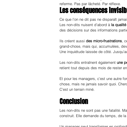
referme. Pas par lâcheté. Par réflexe.
Les conséquences invisib
Ce que l’on ne dit pas ne disparaît jama
Les non-dits nuisent d’abord à 
la qualit
des décisions sur des informations partiel
Ils créent aussi 
des micro-frustrations
, c
grand-chose, mais qui, accumulées, dev
Une inquiétude laissée de côté. Jusqu’au
Les non-dits entraînent également 
une p
retient tout depuis des mois de rester en
Et pour les managers, c’est une autre fo
chose, mais ne jamais savoir quoi. Cherc
C’est un terrain miné.
Conclusion
Les non-dits ne sont pas une fatalité. Ma
construit. Elle demande du temps, de la s
Un manager peut transformer en profonde