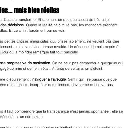
les… mais bien réelles
is. Cela se transforme. Et rarement en quelque chose de très utile.
é des décisions
. Quand la réalité ne circule pas, les managers prennent 
les. Et cela finit forcément par se voir.
es petites choses minuscules qui, prises isolément, ne veulent pas dire 
iennent explosives. Une phrase ravalée. Un désaccord jamais exprimé. 
 jour où la moindre remarque fait tout basculer.
erte progressive de motivation
. On ne peut pas demander à quelqu’un qui 
gagé comme si de rien n’était. À force de se taire, on s’éteint.
rme d’épuisement : 
naviguer à l’aveugle
. Sentir qu’il se passe quelque 
her des signaux, interpréter des silences, deviner ce qui ne va pas. 
is il faut comprendre que la transparence n’est jamais spontanée : elle se 
écurité, et un cadre clair.
ur la dynamique de son équipe en invitant explicitement la vérité, en ne 