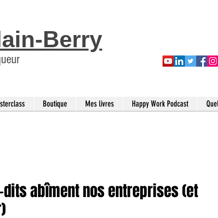
lain-Berry
queur
sterclass
Boutique
Mes livres
Happy Work Podcast
Que
-dits abîment nos entreprises (et
)