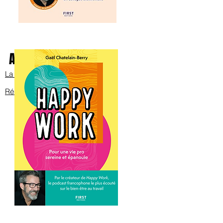
Avec Bob sur scène
La bande annonce
Réservez les billets