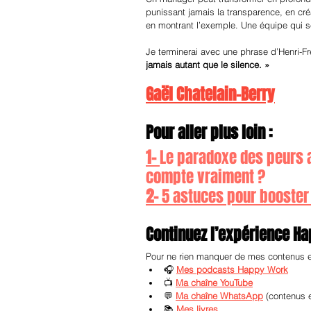
punissant jamais la transparence, en cré
en montrant l’exemple. Une équipe qui se
Je terminerai avec une phrase d’Henri-Fr
jamais autant que le silence. »
Gaël Chatelain-Berry
Pour aller plus loin :
1- 
Le paradoxe des peurs au
compte vraiment ?
2- 
5 astuces pour booster
Continuez l’expérience H
Pour ne rien manquer de mes contenus et 
🎧 
Mes podcasts Happy Work
📺 
Ma chaîne YouTube
💬 
Ma chaîne WhatsApp
 (contenus 
📚 
Mes livres