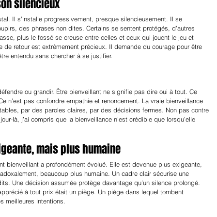
son silencieux
al. Il s’installe progressivement, presque silencieusement. Il se 
pirs, des phrases non dites. Certains se sentent protégés, d’autres 
se, plus le fossé se creuse entre celles et ceux qui jouent le jeu et 
pe de retour est extrêmement précieux. Il demande du courage pour être 
re entendu sans chercher à se justifier.
endre ou grandir. Être bienveillant ne signifie pas dire oui à tout. Ce 
. Ce n’est pas confondre empathie et renoncement. La vraie bienveillance 
ables, par des paroles claires, par des décisions fermes. Non pas contre 
jour-là, j’ai compris que la bienveillance n’est crédible que lorsqu’elle 
xigeante, mais plus humaine
bienveillant a profondément évolué. Elle est devenue plus exigeante, 
aradoxalement, beaucoup plus humaine. Un cadre clair sécurise une 
dits. Une décision assumée protège davantage qu’un silence prolongé. 
apprécié à tout prix était un piège. Un piège dans lequel tombent 
 meilleures intentions.