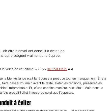
uloir être bienveillant conduit à éviter les 
ns qui protègent vraiment une équipe.
r la vidéo de cet article  =>>>> 
lnk.to/IPQnrd
🔥🔥 
e la bienveillance était la réponse à presque tout en management. Être à 
 faire passer l’humain avant le reste, éviter les tensions, préserver les 
blait irréprochable. Et, d’une certaine manière, elle l’était. Mais dans la 
arfois produit l’effet inverse de celui que j’espérais.
onduit à éviter
 commencé à éviter certaines décisions difficiles. J’ai repoussé des 