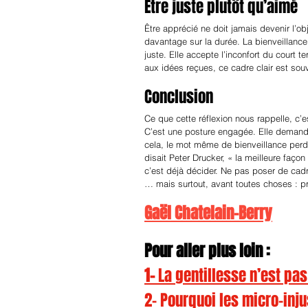
Être juste plutôt qu’aimé
Être apprécié ne doit jamais devenir l’ob
davantage sur la durée. La bienveillanc
juste. Elle accepte l’inconfort du court t
aux idées reçues, ce cadre clair est so
Conclusion
Ce que cette réflexion nous rappelle, c’e
C’est une posture engagée. Elle demande
cela, le mot même de bienveillance perd 
disait Peter Drucker, « la meilleure faço
c’est déjà décider. Ne pas poser de cadre
… mais surtout, avant toutes choses : p
Gaël Chatelain-Berry
Pour aller plus loin :
1- 
La gentillesse n’est pa
2- Pourquoi les micro-inj