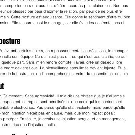
des comportements qui auraient dû être recadrés plus clairement. Non pas 
eur de blesser, par peur d’abîmer la relation, par peur de ne plus être 
ain. Cette posture est séduisante. Elle donne le sentiment d’être du bon 
sion. Elle rassure aussi le manager, car elle évite les confrontations et 
 posture
En évitant certains sujets, en repoussant certaines décisions, le manager 
nnelle sur l’équipe. Ce qui n’est pas dit, ce qui n’est pas clarifié, ce qui 
r quelque part. Sans m’en rendre compte, j’avais créé un déséquilibre 
s cadre devient floue. La bienveillance sans limite devient injuste. Et la 
rer de la frustration, de l’incompréhension, voire du ressentiment au sein 
ut
r. Calmement. Sans agressivité. Il m’a dit une phrase que je n’ai jamais 
i respectent les règles sont pénalisés et que ceux qui les contournent 
ritable électrochoc. Pas parce qu’elle était violente, mais parce qu’elle 
que mon intention n’était pas en cause, mais que mon impact posait 
 protéger. En réalité, je créais une injustice perçue, et en management, 
structrice que l’injustice réelle.