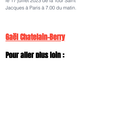
le 17 juillet 2023 de la Tour Saint 
Jacques à Paris à 7.00 du matin.
Gaël Chatelain-Berry
Pour aller plus loin :
1- 
Comment ne pas être fatigué.e 
tous les jours avant d'aller au 
travail ?
2- 5 astuces pour bien préparer 
vos vacances
Je suis auteur, chroniqueur et 
conférencier... ci-dessous, 
quelques liens utiles.
Mes Livres
Mes conférences