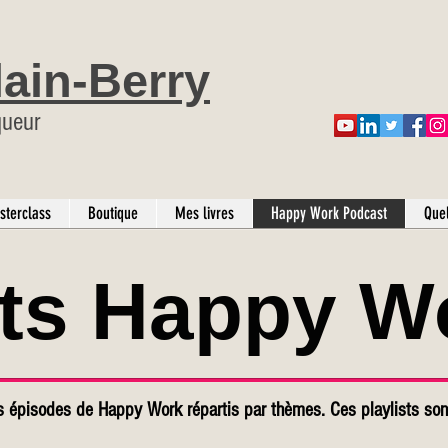
lain-Berry
queur
sterclass
Boutique
Mes livres
Happy Work Podcast
Que
sts Happy W
rs épisodes de Happy Work répartis par thèmes. Ces playlists son