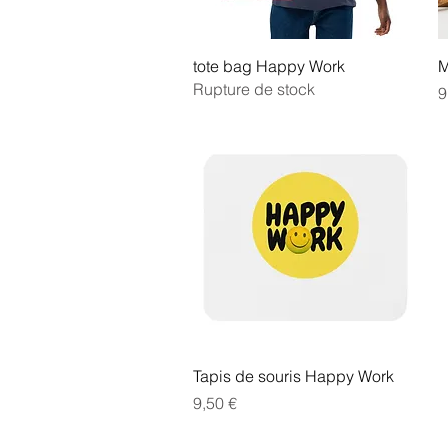
Aperçu rapide
tote bag Happy Work
M
Rupture de stock
P
9
Aperçu rapide
Tapis de souris Happy Work
Prix
9,50 €