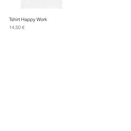
Aperçu rapide
Tshirt Happy Work
Prix
14,50 €