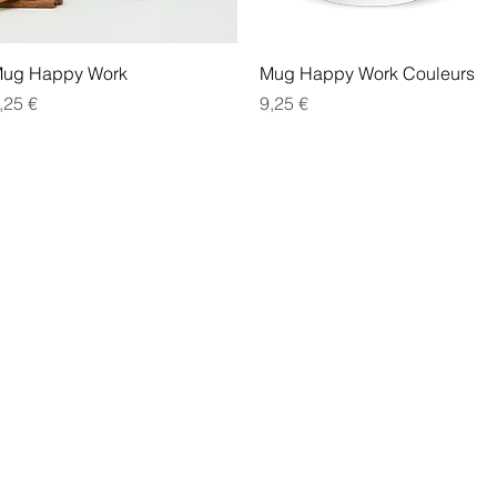
Aperçu rapide
Aperçu rapide
ug Happy Work
Mug Happy Work Couleurs
rix
Prix
,25 €
9,25 €