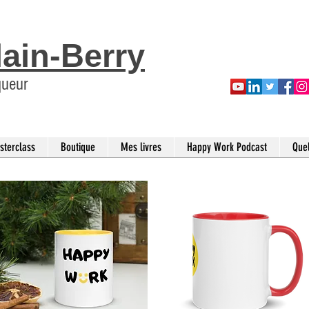
lain-Berry
queur
sterclass
Boutique
Mes livres
Happy Work Podcast
Que