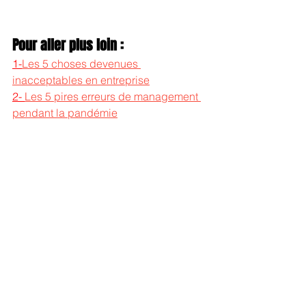
Pour aller plus loin :
1-
Les 5 choses devenues 
inacceptables en entreprise
2- 
Les 5 pires erreurs de management 
pendant la pandémie
Je suis auteur, chroniqueur et 
conférencier... ci-dessous, 
quelques liens utiles.
Mes Livres
Mes conférences
Mes web-conférences
Mes podcasts
Ma Chaine YouTube
Mes replays