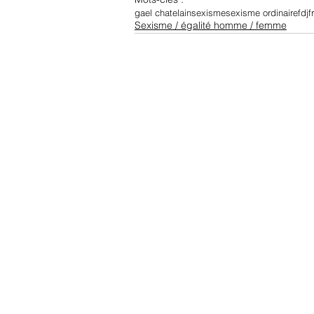
gael chatelain
sexisme
sexisme ordinaire
fdj
f
Sexisme / égalité homme / femme