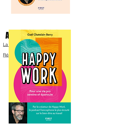
Avec Bob sur scène
La bande annonce
Réservez les billets