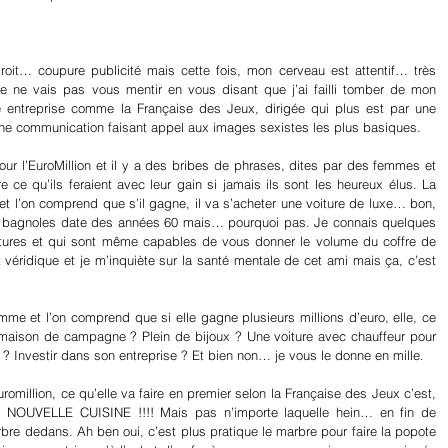
t… coupure publicité mais cette fois, mon cerveau est attentif… très 
Je ne vais pas vous mentir en vous disant que j’ai failli tomber de mon 
 entreprise comme la Française des Jeux, dirigée qui plus est par une 
ne communication faisant appel aux images sexistes les plus basiques.
ur l’EuroMillion et il y a des bribes de phrases, dites par des femmes et 
 qu’ils feraient avec leur gain si jamais ils sont les heureux élus. La 
t l’on comprend que s’il gagne, il va s’acheter une voiture de luxe… bon, 
 bagnoles date des années 60 mais… pourquoi pas. Je connais quelques 
tures et qui sont même capables de vous donner le volume du coffre de 
véridique et je m’inquiète sur la santé mentale de cet ami mais ça, c’est 
me et l’on comprend que si elle gagne plusieurs millions d’euro, elle, ce 
 maison de campagne ? Plein de bijoux ? Une voiture avec chauffeur pour 
? Investir dans son entreprise ? Et bien non… je vous le donne en mille.
omillion, ce qu’elle va faire en premier selon la Française des Jeux c’est, 
NE NOUVELLE CUISINE !!!! Mais pas n’importe laquelle hein… en fin de 
arbre dedans. Ah ben oui, c’est plus pratique le marbre pour faire la popote 