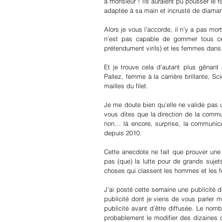
à monsieur ! Ils auraient pu pousser le 
adaptée à sa main et incrusté de diama
Alors je vous l’accorde, il n’y a pas m
n’est pas capable de gommer tous ce
prétendument virils) et les femmes dans
Et je trouve cela d’autant plus gênan
Pallez, femme à la carrière brillante, S
mailles du filet.
Je me doute bien qu’elle ne valide pas un
vous dites que la direction de la comm
non… là encore, surprise, la communicat
depuis 2010.
Cette anecdote ne fait que prouver une 
pas (que) la lutte pour de grands sujet
choses qui classent les hommes et les 
J’ai posté cette semaine une publicité d
publicité dont je viens de vous parler 
publicité avant d’être diffusée. Le nombr
probablement le modifier des dizaines de