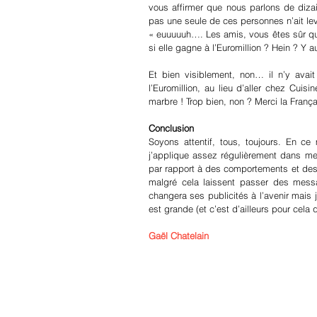
vous affirmer que nous parlons de dizain
pas une seule de ces personnes n’ait levé
« euuuuuh…. Les amis, vous êtes sûr que
si elle gagne à l’Euromillion ? Hein ? Y a
Et bien visiblement, non… il n’y ava
l’Euromillion, au lieu d’aller chez Cui
marbre ! Trop bien, non ? Merci la Franç
Conclusion
Soyons attentif, tous, toujours. En c
j’applique assez régulièrement dans me
par rapport à des comportements et des 
malgré cela laissent passer des mess
changera ses publicités à l’avenir mais j
est grande (et c’est d’ailleurs pour cela
Gaël Chatelain 