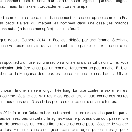
raisonnement jusqu’à l’achat d’un fer à repasser ergonomique avec poignée 
nts… mais ils n’avaient probablement pas le temps.
ort d’homme sur ce coup mais franchement, si une entreprise comme la FdJ 
s petits travers qui mettent les hommes dans une case (les machos 
 une autre (la bonne ménagère) … qui le fera ?
t que depuis Octobre 2014, la FdJ est dirigée par une femme, Stéphane 
cience Po, énarque mais qui visiblement laisse passer le sexisme entre les 
 spot radio diffusé sur une radio nationale avant sa diffusion. Et là, vous 
unication doit être tenue par un homme, forcément un peu macho. Et bien 
ion de la Française des Jeux est tenue par une femme, Laetitia Olivier, 
chose : le chemin sera long… très long. La lutte contre le sexisme n’est 
s comme l’égalité des salaires mais également la lutte contre ces petites 
femmes dans des rôles et des postures qui datent d’un autre temps.
e 2014 faite par Dekra qui est autrement plus sexiste et choquante que la 
mais ce n’est pas un détail. Imaginez-vous le process que doit passer une 
e de personnes qui ont dû lire le texte de cette pub, l’écouter, le valider, 
 fois. En tant qu’ancien dirigeant dans des régies publicitaires, je peux 