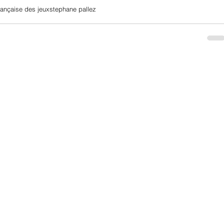
rançaise des jeux
stephane pallez