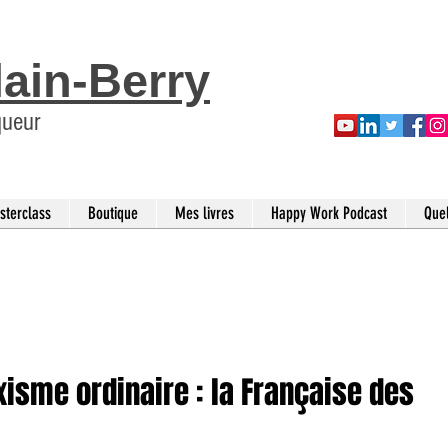
lain-Berry
queur
sterclass
Boutique
Mes livres
Happy Work Podcast
Que
xisme ordinaire : la Française des