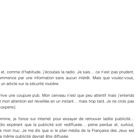
r et, comme d’habitude, j’écoutais la radio. Je sais… ce n’est pas prudent, 
e commence par une information sans aucun intérêt. Mais que voulez-vous, 
 un article sur la sécurité routière.
arrive une coupure pub. Mon cerveau n’est que peu attentif mais j’entends 
 mon attention est réveillée en un instant… mais trop tard. Je ne crois pas 
suspens).
ne, je fonce sur internet pour essayer de retrouver ladite publicité… 
io espérant que la publicité soit rediffusée… peine perdue et, surtout, 
as mon truc. Je me dis que si le plan média de la Française des Jeux est 
a même publicité devrait être diffusée.