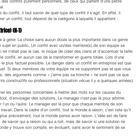
n des conflits purement personnels, de ceux qui partent d’une petite 
al.
u conflit, il faut savoir de quel type de conflit il s’agit. En effet, il 
er un conflit, tout dépend de la catégorie à laquelle il appartient :
trice) (N-1)
le à gérer. La chose sans aucun doute la plus importante dans ce genre 
er le sujet en public. Un conflit avec un/des membre(s) de son équipe se 
si tel n’était pas le cas, le risque de créer des clans et d’accentuer la taille 
 le conflit, en aucun cas de le transformer en guerre totale. Lors d’une 
e le plus factuel possible. Le danger dans un conflit en entreprise est que 
actuel. Si deux membres de votre équipe ne se supportent pas et que vous 
s, des arguments comme « j’aime pas sa tronche » ne sont pas ce que 
s constructifs ou professionnels (situation vécue il y a quelques années).
ener les personnes concernées à mettre des mots sur les causes du 
out, d’envisager des solutions. Le manager n’est pas là pour arbitrer, 
unir l’un ou l’autre. Le manager est là pour que chaque membre de son 
avail. Dans le cadre d’un conflit, tout le monde à raison, c’est cela qu’il 
lus précisément, tout le monde pense avoir raison. L’idée est de faire 
de savoir qui a raison ou qui a tort, mais de savoir si une solution ne 
onde y trouve son compte, en évoluant, sans avoir le sentiment de se 