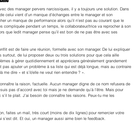
rchie
avec des manager pervers narcissiques, il y a toujours une solution. Dans 
e de celui vient d’un manque d’échanges entre le manager et son 
cher un manque de performance alors qu’il n’est pas au courant que le 
rès compliquée pendant un temps, le collaborateur/trice va reprocher à son 
rs que ledit manager pense qu’il est bon de ne pas être avec ses 
nflit est de faire une réunion, formelle avec son manager. De lui expliquer 
surtout, de lui proposer deux ou trois solutions pour que cela aille 
èmes à gérer quotidiennement et appréciera généralement grandement 
pas ajouter un problème à sa liste qui est déjà longue, mais au contraire 
à me dire « et s’il/elle ne veut rien entendre ? ». 
n connaître la raison, factuelle. Aucun manager digne de ce nom refusera de 
e suis pas d’accord avec toi mais je ne demande qu’à l’être. Mais pour 
 s’il te plait. J’ai besoin de connaître tes raisons. Peux-tu me les 
on, faites un mail, très court (moins de dix lignes) pour remercier votre 
 s’est dit. Et oui, un manager aussi aime bien le feedback.