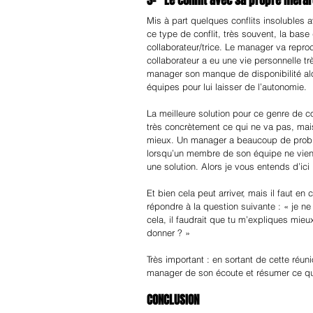
3-   Le conflit avec sa propre hiéra
Mis à part quelques conflits insolubles 
ce type de conflit, très souvent, la bas
collaborateur/trice. Le manager va repro
collaborateur a eu une vie personnelle t
manager son manque de disponibilité alo
équipes pour lui laisser de l’autonomie.
La meilleure solution pour ce genre de co
très concrètement ce qui ne va pas, mais 
mieux. Un manager a beaucoup de probl
lorsqu’un membre de son équipe ne vient 
une solution. Alors je vous entends d’ici l
Et bien cela peut arriver, mais il faut e
répondre à la question suivante : « je n
cela, il faudrait que tu m’expliques mieux
donner ? »
Très important : en sortant de cette réuni
manager de son écoute et résumer ce qui
CONCLUSION