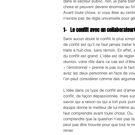
dans le secteur public, non, je parle bie
chose et peuvent devenir énormes au fin
Avant toute chose, si vous êtes au centre d
n’existe pas de règle universelle pour gér
1-   Le conflit avec un collaborateur(
Sans aucun doute le conflit le plus simp
de conflit est qu’il ne faut jamais trait
traite à huit-clos, sans témoin. En effet, 
du conflit est grand. L’idée est de régler
réunion, votre rôle dans ce cas est d’êtr
« l’émotionnel » prenne le pas sur le f
avez les deux personnes en face de vou
l’on peut considérer comme des argument
L’idée dans ce type de conflit est d’am
conflit, de façon dépassionnée, mais surt
savoir qui a raison ou qui a tort puis p
équipe donne le meilleur de lui-même au tr
faut comprendre avant toute chose. Ou, p
comprendre que la question n’est pas là, 
peut pas être trouvée pour que tout le m
renier.