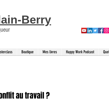
lain-Berry
queur
sterclass
Boutique
Mes livres
Happy Work Podcast
Que
flit au travail ?