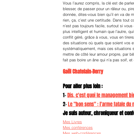
Vous l’aurez compris, la clé est de parl
blesser, de passer pour un râleur ou, pir
donnée, dites-vous bien qu’il en va de m
rien, ça, c’est une certitude. Dans tout c
n’est pas toujours facile, surtout si vous
plus intelligent et humain que l’autre, q
conflit géré, grâce à vous, vous en tirerez
des situations où quels que soient vos eff
systématiquement, mais ces situations so
mettre de côté leur amour propre, par 
fait pas boire un âne qui n’a pas soif, et
Gaël Chatelain-Berry
Pour aller plus loin :
1- 
Dis, c'est quoi le management bie
2- 
Le "bon sens" : l'arme fatale du
Je suis auteur, chroniqueur et confé
Mes Livres
Mes conférences
Mes web-conférences