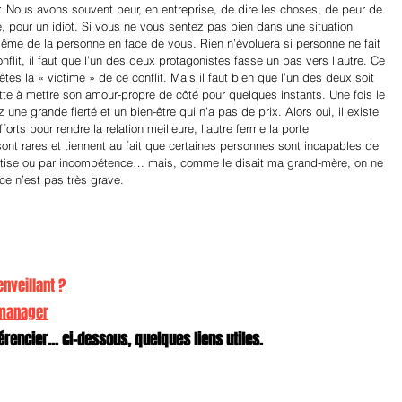
er. Nous avons souvent peur, en entreprise, de dire les choses, de peur de 
e, pour un idiot. Si vous ne vous sentez pas bien dans une situation 
ême de la personne en face de vous. Rien n’évoluera si personne ne fait 
onflit, il faut que l’un des deux protagonistes fasse un pas vers l’autre. Ce 
 êtes la « victime » de ce conflit. Mais il faut bien que l’un des deux soit 
uitte à mettre son amour-propre de côté pour quelques instants. Une fois le 
 une grande fierté et un bien-être qui n’a pas de prix. Alors oui, il existe 
orts pour rendre la relation meilleure, l’autre ferme la porte 
nt rares et tiennent au fait que certaines personnes sont incapables de 
bêtise ou par incompétence… mais, comme le disait ma grand-mère, on ne 
 ce n’est pas très grave.
nveillant ?
 manager
rencier... ci-dessous, quelques liens utiles.