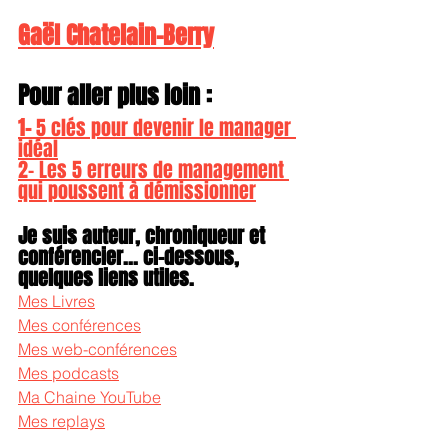
Gaël Chatelain-Berry
Pour aller plus loin :
1- 
5 clés pour devenir le manager 
idéal
2- Les 5 erreurs de management 
qui poussent à démissionner
Je suis auteur, chroniqueur et 
conférencier... ci-dessous, 
quelques liens utiles.
Mes Livres
Mes conférences
Mes web-conférences
Mes podcasts
Ma Chaine YouTube
Mes replays