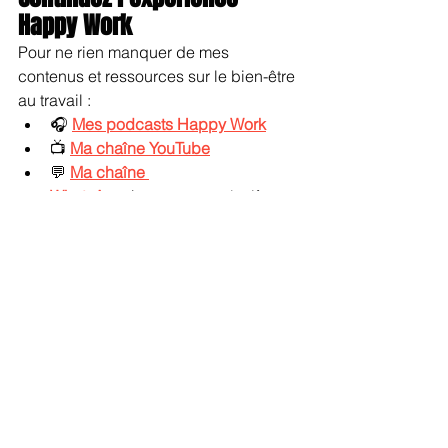
Happy Work
Pour ne rien manquer de mes 
contenus et ressources sur le bien-être 
au travail :
🎧 
Mes podcasts Happy Work
📺 
Ma chaîne YouTube
💬 
Ma chaîne 
WhatsApp
 (contenus exclusifs 
chaque matin)
📚 
Mes livres
🎤 
Mes conférences
🌐
Mes web-conférences
Mots-clés :
management bienveillant
confiance équipe
motivation équipe
feedback manager
mauvais management
conflits travail
autonomie salariés
management équipe
erreurs management