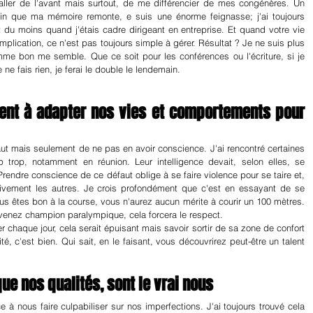
aller de l'avant mais surtout, de me différencier de mes congénères. Un 
in que ma mémoire remonte, e suis une énorme feignasse; j'ai toujours 
t du moins quand j'étais cadre dirigeant en entreprise. Et quand votre vie 
mplication, ce n'est pas toujours simple à gérer. Résultat ? Je ne suis plus 
me bon me semble. Que ce soit pour les conférences ou l'écriture, si je 
 ne fais rien, je ferai le double le lendemain.
gent à adapter nos vies et comportements pour 
ut mais seulement de ne pas en avoir conscience. J'ai rencontré certaines 
 trop, notamment en réunion. Leur intelligence devait, selon elles, se 
endre conscience de ce défaut oblige à se faire violence pour se taire et, 
ivement les autres. Je crois profondément que c'est en essayant de se 
ous êtes bon à la course, vous n'aurez aucun mérite à courir un 100 mètres. 
venez champion paralympique, cela forcera le respect.
 chaque jour, cela serait épuisant mais savoir sortir de sa zone de confort 
, c'est bien. Qui sait, en le faisant, vous découvrirez peut-être un talent 
que nos qualités, sont le vrai nous
 à nous faire culpabiliser sur nos imperfections. J'ai toujours trouvé cela 