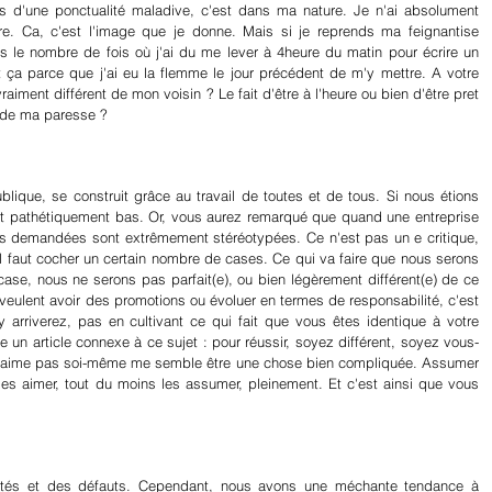
is d'une ponctualité maladive, c'est dans ma nature. Je n'ai absolument 
ure. Ca, c'est l'image que je donne. Mais si je reprends ma feignantise 
 le nombre de fois où j'ai du me lever à 4heure du matin pour écrire un 
out ça parce que j'ai eu la flemme le jour précédent de m'y mettre. A votre 
aiment différent de mon voisin ? Le fait d'être à l'heure ou bien d'être pret 
e de ma paresse ?
ublique, se construit grâce au travail de toutes et de tous. Si nous étions 
rait pathétiquement bas. Or, vous aurez remarqué que quand une entreprise 
és demandées sont extrêmement stéréotypées. Ce n'est pas un e critique, 
il, il faut cocher un certain nombre de cases. Ce qui va faire que nous serons 
e case, nous ne serons pas parfait(e), ou bien légèrement différent(e) de ce 
s veulent avoir des promotions ou évoluer en termes de responsabilité, c'est 
y arriverez, pas en cultivant ce qui fait que vous êtes identique à votre 
e un article connexe à ce sujet : pour réussir, soyez différent, soyez vous-
s'aime pas soi-même me semble être une chose bien compliquée. Assumer 
les aimer, tout du moins les assumer, pleinement. Et c'est ainsi que vous 
tés et des défauts. Cependant, nous avons une méchante tendance à 