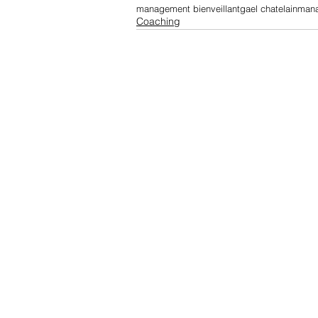
management bienveillant
gael chatelain
mana
Coaching