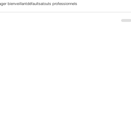
ger bienveillant
défaults
atouts professionnels