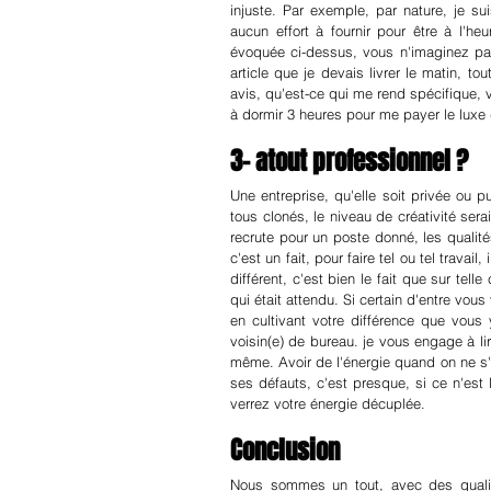
injuste. Par exemple, par nature, je su
aucun effort à fournir pour être à l'he
évoquée ci-dessus, vous n'imaginez pas
article que je devais livrer le matin, t
avis, qu'est-ce qui me rend spécifique, vr
à dormir 3 heures pour me payer le lux
3- atout professionnel ?
Une entreprise, qu'elle soit privée ou p
tous clonés, le niveau de créativité se
recrute pour un poste donné, les qualit
c'est un fait, pour faire tel ou tel trava
différent, c'est bien le fait que sur tell
qui était attendu. Si certain d'entre vou
en cultivant votre différence que vous 
voisin(e) de bureau. je vous engage à lir
même. Avoir de l'énergie quand on ne 
ses défauts, c'est presque, si ce n'est 
verrez votre énergie décuplée.
Conclusion
Nous sommes un tout, avec des quali