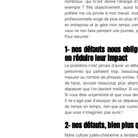
nombreux, qui m'ont donné l'énergie d'
exemple ? Très objectivement, aussi lo
préféré ma vie privée à mon travail, tou
professionnelle exige de plus en plus d'i
en entreprise et je gère mon temps com
veux ne rien faire pendant une journée, je
Pour résumer :
1- nos défauts nous obli
en réduire leur impact
Le problème n'est jamais d'avoir un défa
personnes qui parlaient trop, beaucoup
mesurer au nombre de phrases sorties. Pr
de facto, écouter beaucoup plus attent
dépasser que l'on devient meilleur. Si v
Si vous êtes unijambiste et que vous de
Il ne s'agit pas d'essayer de se dépasser
de temps en temps, rien que par curiosité
que vous n'imaginiez pas avoir !
2- nos défauts, bien plus 
Notre culture judéo-chretienne a tendance