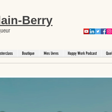
lain-Berry
queur
sterclass
Boutique
Mes livres
Happy Work Podcast
Que