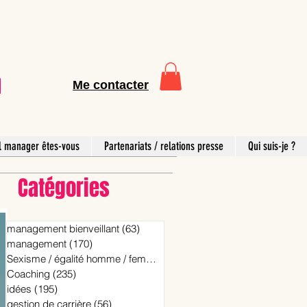
Me contacter
l manager êtes-vous
Partenariats / relations presse
Qui suis-je ?
Catégories
management bienveillant
(63)
63 posts
management
(170)
170 posts
Sexisme / égalité homme / femme
(15)
15 posts
Coaching
(235)
235 posts
idées
(195)
195 posts
gestion de carrière
(56)
56 posts