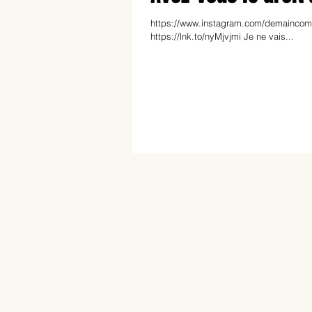
https://www.instagram.com/demaincomme
https://lnk.to/nyMjvjmi Je ne vais...