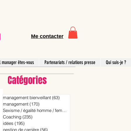
Me contacter
l manager êtes-vous
Partenariats / relations presse
Qui suis-je ?
Catégories
management bienveillant
(63)
63 posts
management
(170)
170 posts
Sexisme / égalité homme / femme
(15)
15 posts
Coaching
(235)
235 posts
idées
(195)
195 posts
gestion de carrière
(56)
56 posts