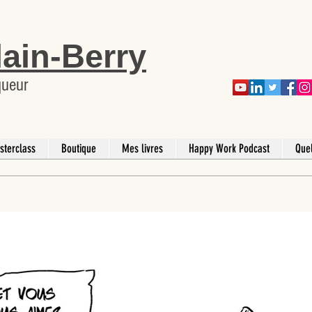
lain-Berry
queur
sterclass
Boutique
Mes livres
Happy Work Podcast
Que