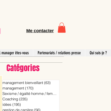
Me contacter
l manager êtes-vous
Partenariats / relations presse
Qui suis-je ?
Catégories
management bienveillant
(63)
63 posts
management
(170)
170 posts
Sexisme / égalité homme / femme
(15)
15 posts
Coaching
(235)
235 posts
idées
(195)
195 posts
gestion de carrière
(56)
56 posts