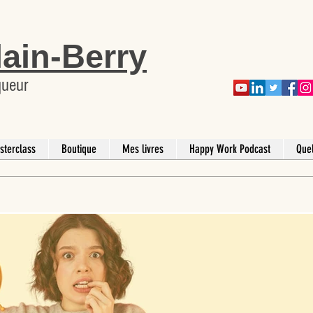
lain-Berry
queur
sterclass
Boutique
Mes livres
Happy Work Podcast
Que