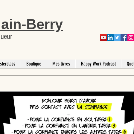
lain-Berry
queur
sterclass
Boutique
Mes livres
Happy Work Podcast
Que