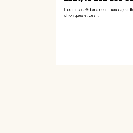
Illustration : @demaincommenceajourdhui / https://www.instagram.com/demaincommenceaujourdhui/ Quand on écrit des
chroniques et des...