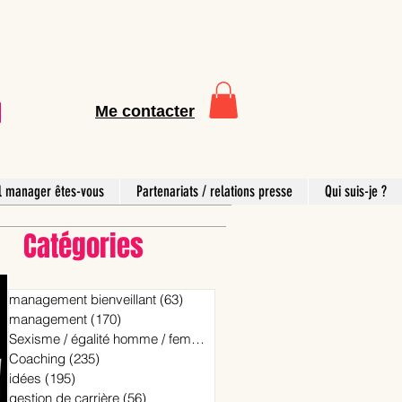
Me contacter
l manager êtes-vous
Partenariats / relations presse
Qui suis-je ?
Catégories
management bienveillant
(63)
63 posts
management
(170)
170 posts
Sexisme / égalité homme / femme
(15)
15 posts
Coaching
(235)
235 posts
idées
(195)
195 posts
gestion de carrière
(56)
56 posts