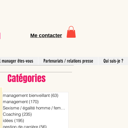
Me contacter
l manager êtes-vous
Partenariats / relations presse
Qui suis-je ?
Catégories
management bienveillant
(63)
63 posts
management
(170)
170 posts
Sexisme / égalité homme / femme
(15)
15 posts
Coaching
(235)
235 posts
idées
(195)
195 posts
gestion de carrière
(56)
56 posts