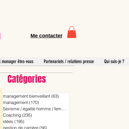
Me contacter
l manager êtes-vous
Partenariats / relations presse
Qui suis-je ?
Catégories
management bienveillant
(63)
63 posts
management
(170)
170 posts
Sexisme / égalité homme / femme
(15)
15 posts
Coaching
(235)
235 posts
idées
(195)
195 posts
gestion de carrière
(56)
56 posts