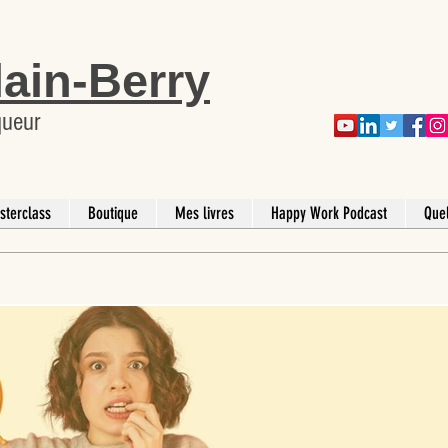
lain-Berry
queur
sterclass
Boutique
Mes livres
Happy Work Podcast
Que