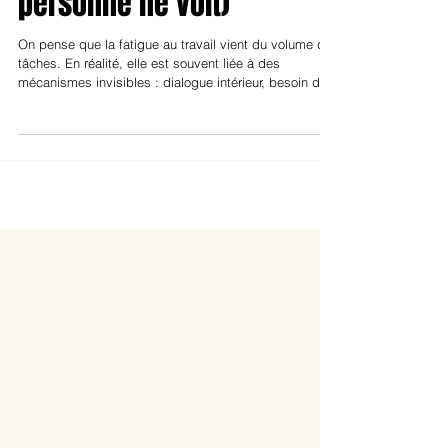
vraiment au travail (et que
personne ne voit)
On pense que la fatigue au travail vient du volume de
tâches. En réalité, elle est souvent liée à des
mécanismes invisibles : dialogue intérieur, besoin de
contrôle, difficulté à poser des limites. Cet article
décrypte ces sources d’épuisement et propose des
clés concrètes pour retrouver de l’énergie.