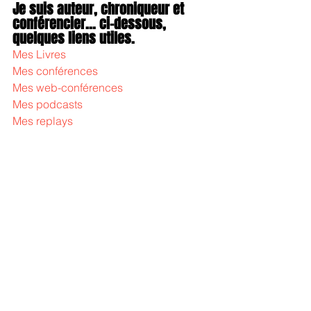
Je suis auteur, chroniqueur et 
conférencier... ci-dessous, 
quelques liens utiles.
Mes Livres
Mes conférences
Mes web-conférences
Mes podcasts
Mes replays
Mots-clés :
management bienveillant
gael chatelain
manager bienveillant
changer
management