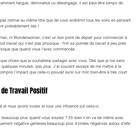
tamment fatigué, démoralisé ou désengagé, il est peut-être temps de 
t pas normal au même titre que de vous endormir tous les soirs en pensant 
nt probablement liés !
an, ni Wonderwoman, c’est un bon point de départ pour commencer à 
out travail qui n’est pas physique : finir sa journée de travail à peu près 
ysique que quand vous l’avez commencée.
lque chose que je souhaiterai partager avec vous. Dès que je me sens 
e quelques minutes, pas plus. J’ai souvent essayé de me mettre à la 
ompris l’impact que celle-ci pouvait avoir sur mon bien-être à très court 
de Travail Positif
lé et nous avons toutes et tous une influence sur celui-ci.
t beaucoup plus quand vous souriez ? Eh bien il en va de même avec 
quement négative générera beaucoup plus d’ondes négatives autour d’elle 