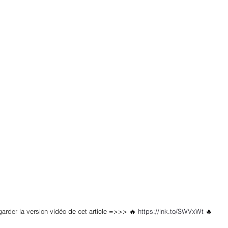
garder la version vidéo de cet article =>>> 🔥 
https://lnk.to/SWVxWt
🔥