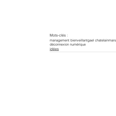
Mots-clés :
management bienveillant
gael chatelain
mana
déconnexion numérique
idées