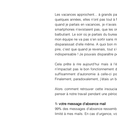
Les vacances approchent... à grands pas 
quelques années, elles n'ont pas tout à 
quand je partais en vacances, je n'avais
smartphones n'existaient pas, que les ord
balbutiant. Le soir où je partais du burea
mon équipe ne va pas s'en sortir sans moi
disparaissait d'elle même. A quoi bon m'a
pire, c'est que quand je revenais, tout s
indispensable ! Je pouvais disparaître 
Cela prête à rire aujourd'hui mais à l
n'impactait pas le bon fonctionnement d
suffisamment d'autonomie à celle-ci po
Finalement, paradoxalement, j'étais un 
Alors comment retrouver cette insouci
penser à notre travail pendant une périod
1- votre message d'absence mail
99% des messages d'absence ressemblent 
limité à mes mails. En cas d'urgence, v