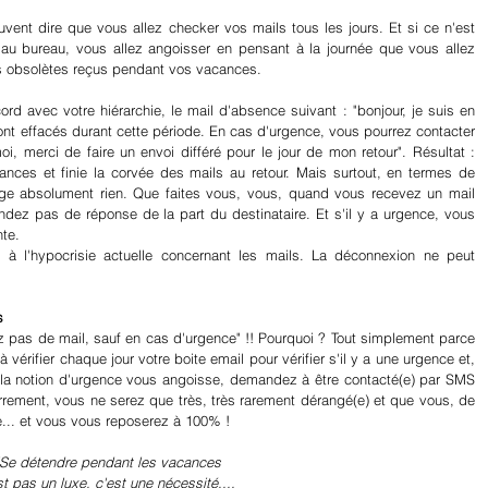
vent dire que vous allez checker vos mails tous les jours. Et si ce n'est 
r au bureau, vous allez angoisser en pensant à la journée que vous allez 
ls obsolètes reçus pendant vos vacances.
d avec votre hiérarchie, le mail d'absence suivant : "bonjour, je suis en 
t effacés durant cette période. En cas d'urgence, vous pourrez contacter 
, merci de faire un envoi différé pour le jour de mon retour". Résultat : 
ces et finie la corvée des mails au retour. Mais surtout, en termes de 
ge absolument rien. Que faites vous, vous, quand vous recevez un mail 
ez pas de réponse de la part du destinataire. Et s'il y a urgence, vous 
nte.
n à l'hypocrisie actuelle concernant les mails. La déconnexion ne peut 
s
z pas de mail, sauf en cas d'urgence" !! Pourquoi ? Tout simplement parce 
vérifier chaque jour votre boite email pour vérifier s'il y a une urgence et, 
i la notion d'urgence vous angoisse, demandez à être contacté(e) par SMS 
rrement, vous ne serez que très, très rarement dérangé(e) et que vous, de 
... et vous vous reposerez à 100% !
"Se détendre pendant les vacances
st pas un luxe, c'est une nécessité.... 