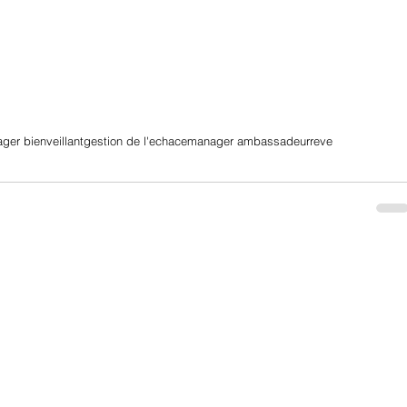
ger bienveillant
gestion de l'echace
manager ambassadeur
reve