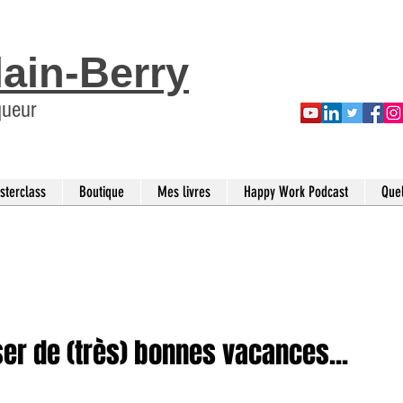
lain-Berry
queur
sterclass
Boutique
Mes livres
Happy Work Podcast
Que
er de (très) bonnes vacances...