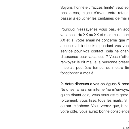
Soyons honnête : "accès limité" veut sou
pas le cas, le jour d'avant votre retou
passer à éplucher les centaines de mai
Pourquoi n'essayeriez vous pas, en accor
vacances du XX au XX et mes mails seron
XX et si votre email ne concerne que moi
aucun mail à checker pendant vos vacan
service pour vos contact, cela ne chan
d'absence pour vacances ? Vous n'attend
renvoyez le dit mail à la personne prése
Il serait peut-être temps de mettre fi
fonctionner à moitié !
2- Votre discours à vos collègues & bos
Ne dites jamais en interne "ne m'envoye
qu'en disant cela, vous vous astreignez à 
forcément, vous lisez tous les mails. S
ou par téléphone. Vous verrez que, biza
votre côté, vous aurez bonne conscience
n'e