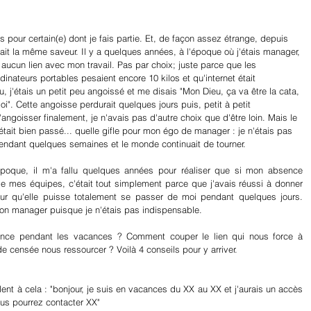
pour certain(e) dont je fais partie. Et, de façon assez étrange, depuis 
fait la même saveur. Il y a quelques années, à l'époque où j'étais manager, 
 aucun lien avec mon travail. Pas par choix; juste parce que les 
inateurs portables pesaient encore 10 kilos et qu'internet était 
u, j'étais un petit peu angoissé et me disais "Mon Dieu, ça va être la cata, 
". Cette angoisse perdurait quelques jours puis, petit à petit 
ngoisser finalement, je n'avais pas d'autre choix que d'être loin. Mais le 
'était bien passé... quelle gifle pour mon égo de manager : je n'étais pas 
pendant quelques semaines et le monde continuait de tourner.
'époque, il m'a fallu quelques années pour réaliser que si mon absence 
e mes équipes, c'était tout simplement parce que j'avais réussi à donner 
ur qu'elle puisse totalement se passer de moi pendant quelques jours. 
bon manager puisque je n'étais pas indispensable.
ance pendant les vacances ? Comment couper le lien qui nous force à 
e censée nous ressourcer ? Voilà 4 conseils pour y arriver.
à cela : "bonjour, je suis en vacances du XX au XX et j'aurais un accès 
ous pourrez contacter XX"