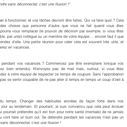
dre sans déconnecter, c'est une illusion !"
r à fonctionner, et vos tâches devront être faites. Qui va faire quoi ? Cela 
 des choses que personne d'autre que vous ne fait quand vous êtes 
 pourra vous remplacer (le pouvoir de décision par exemple, si vous êtes 
ble, par un(e) collègue ou un membre de votre équipe.... encore faut il que 
dez d'elle. Une petite réunion pour caler cela est souvent très utile, et 
serez en vacances.
r pendant vos vacances ? Commencez par être exemplaire lorsque vos 
vez bien entendu). N'envoyez pas de mail mais, surtout, si vous êtes 
ez à votre équipe de respecter ce temps de coupure. Sans l'approbation 
 pas se sentir coupable de ne pas jeter d temps en temps un coup d'oeil à 
 du temps. Changer des habitudes ancrées de façon forte dans nos 
ur au lendemain. Et pourtant, je suis convaincu que cela peut évoluer 
ui pourrait prétendre qu'il est bon pour notre santé (mentale) de ne jamais 
vont faire un burn out. Se détendre pendant les vacances n'est pas un 
 sans déconnecter, c'est une illusion !