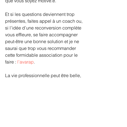
que vous soyez motivé.e.
Et si les questions deviennent trop 
présentes, faites appel à un coach ou, 
si l’idée d’une reconversion complète 
vous effleure, se faire accompagner 
peut-être une bonne solution et je ne 
saurai que trop vous recommander 
cette formidable association pour le 
faire : 
l’avarap
.
La vie professionnelle peut être belle, 
je vous l’assure. Mais vous ? ëtes-vous 
au bord de la démission sans même le 
savoir ? Eh bien, pour le découvrir, 
vous pouvez passer ce 
test gratuit
.
La vidéo pour aller plus loin 
: 