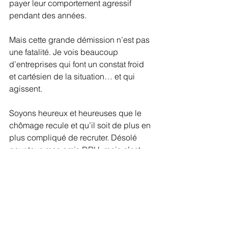
payer leur comportement agressif 
pendant des années.
Mais cette grande démission n’est pas 
une fatalité. Je vois beaucoup 
d’entreprises qui font un constat froid 
et cartésien de la situation… et qui 
agissent. 
Soyons heureux et heureuses que le 
chômage recule et qu’il soit de plus en 
plus compliqué de recruter. Désolé 
pour tous mes amis DRH, mais c’est 
une réalité, un monde de plein emploi 
est un monde complexe pour eux, 
mais tellement plus agréable pour les 
salariés qui… ont le choix !
Et vous ? Êtes-vous encore motivé.e 