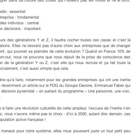
égrer dans sa culture des codes qui n’étaient pas les notres et ne le sont, 
elle : essentiel  
ntreprise : fondamental  
es individus : central  
es décisions : important  
lleurs des générations Y et Z, il faudra cocher toutes ces cases et c’est là 
ions. Elles ne laissent pas d’autre choix aux entreprises que de changer 
ent, qui pourrait se plaindre de cette évolution ? Quand en France 10% de 
burn-out, nous ne pouvons que nous réjouir de la prise de conscience des 
 de la génération Y ou Z, c’est elle qui nous recrute et ça fait toute la 
crutement, c’est aussi simple que cela.
 dire qu’à faire, notamment pour les grandes entreprises qui ont une inertie 
i lu récemment un article sur le PDG du Groupe Danone, Emmanuel Faber qui 
 décision pyramidal » en parlant du programme « Une personne, une voix, 
.
à faire une révolution culturelle de cette ampleur, l’excuse de l’inertie n’en 
z, nous n’avons même pas le choix : d’ici à 2030, autant dire demain, ces 
ulation active française !
menace pour notre système, elles nous poussent juste un tout petit peu 