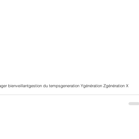
ger bienveillant
gestion du temps
generation Y
génération Z
génération X