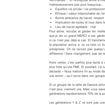
flemmardes… si l’entreprise arrive à int
malheureusement pas pour beaucoup : 
Équilibre vie privée / vie professionn
Éthique / valeur irréprochable de l’e
Bonne ambiance de travail, respect d
Implication de toutes et tous dans l
Lieu de travail agréable : vital 
Pour attirer, recruter, et garder les mei
que je dis un grand MERCI à ces générat
si ce n’est pas déjà le cas. Et franchem
la population active a, ou va faire un 
entreprises. On ne recrute pas quelqu’un
différence ! Sans changement, pas de re
Alors certes, c’est parfois plus facile à
plus forte qu’une PME. Et pourtant, j’a
déclarait « Nous mettons fin au mode de
une action » qu’il lance dans son groupe
Si un groupe de la taille de Danone arrive 
n’est plus vraiment une. Mais vous save
générations représenterons 70% de la pop
Les générations Y & Z ne sont pas une 