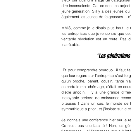
vieux ont quand il s’agit de catégorise
dire inconscients. Ca, ce sont les adject
jeune génération. S’il y a des jeunes qui 
également les jeunes de feignasses… c’e
MAIS, comme je le disais plus haut, je n
les entreprises que je rencontre que cette
véritable révolution est en route. Pas 
inarrêtable.
"Les générations 
 Et pour comprendre pourquoi, il faut faire un petit retour en arrière, quand ils étaient enfants. C’est à ce moment 
que leur regard sur l’entreprise s’est for
qu’un proche, parent, cousin, tante n’
entendu le mot chômage, c’était en cours 
d’être anodin. Il y a une grande diffé
incroyable période de croissance écono
piteuses ! Dans un cas, le monde de l’e
sympathique a priori, et j’insiste sur le cô
Je donnais une conférence hier sur le rec
Ce n’est pas une fatalité ! Non, les gé