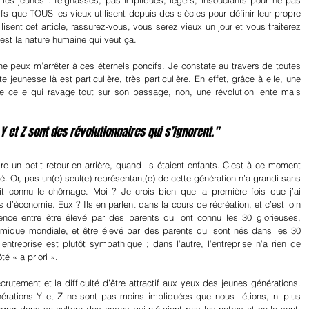
r les jeunes : feignasses, pas impliqués, légers, insouciants pour ne pas 
ifs que TOUS les vieux utilisent depuis des siècles pour définir leur propre 
lisent cet article, rassurez-vous, vous serez vieux un jour et vous traiterez 
st la nature humaine qui veut ça.
e peux m’arrêter à ces éternels poncifs. Je constate au travers de toutes 
 jeunesse là est particulière, très particulière. En effet, grâce à elle, une 
de celle qui ravage tout sur son passage, non, une révolution lente mais 
Y et Z sont des révolutionnaires qui s’ignorent."
gé. Or, pas un(e) seul(e) représentant(e) de cette génération n’a grandi sans 
ait connu le chômage. Moi ? Je crois bien que la première fois que j’ai 
d’économie. Eux ? Ils en parlent dans la cours de récréation, et c’est loin 
rence entre être élevé par des parents qui ont connu les 30 glorieuses, 
mique mondiale, et être élevé par des parents qui sont nés dans les 30 
ntreprise est plutôt sympathique ; dans l’autre, l’entreprise n’a rien de 
té « a priori ».
rutement et la difficulté d’être attractif aux yeux des jeunes générations. 
nérations Y et Z ne sont pas moins impliquées que nous l’étions, ni plus 