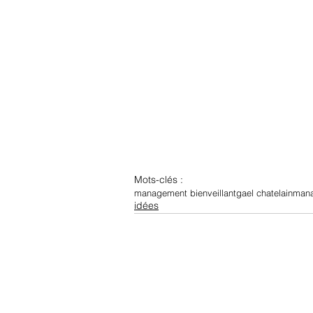
Mots-clés :
management bienveillant
gael chatelain
mana
idées