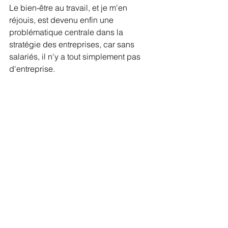
Le bien-être au travail, et je m'en 
réjouis, est devenu enfin une 
problématique centrale dans la 
stratégie des entreprises, car sans 
salariés, il n'y a tout simplement pas 
d'entreprise. 
Gaël Chatelain-Berry
Pour aller plus loin :
1-Les 4 Aspirations Professionnelles 
Majeures des Employés en 2023
2- Les sources de la motivation des 
salariés en 2023
Je suis auteur, chroniqueur et 
conférencier... ci-dessous, 