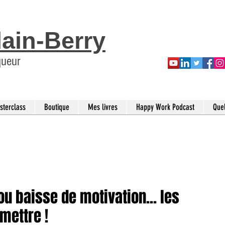
lain-Berry
queur
sterclass
Boutique
Mes livres
Happy Work Podcast
Que
u baisse de motivation... les
mettre !