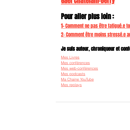
Gaël Chatelain-Berry
Pour aller plus loin :
1- 
Comment ne pas être fatigué.e tou
2- Comment être moins stressé.e au
Je suis auteur, chroniqueur et confé
Mes Livres
Mes conférences
Mes web-conférences
Mes podcasts
Ma Chaine YouTube
Mes replays