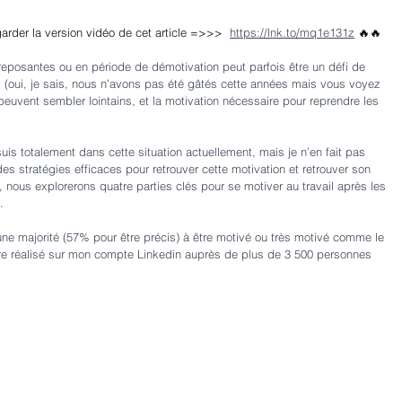
garder la version vidéo de cet article =>>> 
https://lnk.to/mq1e131z
🔥🔥
reposantes ou en période de démotivation peut parfois être un défi de 
és (oui, je sais, nous n’avons pas été gâtés cette années mais vous voyez 
euvent sembler lointains, et la motivation nécessaire pour reprendre les 
is totalement dans cette situation actuellement, mais je n’en fait pas 
des stratégies efficaces pour retrouver cette motivation et retrouver son 
, nous explorerons quatre parties clés pour se motiver au travail après les 
.
ne majorité (57% pour être précis) à être motivé ou très motivé comme le 
re réalisé sur mon compte Linkedin auprès de plus de 3 500 personnes