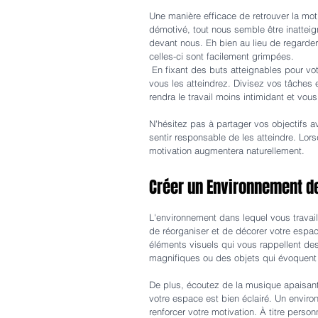
Une manière efficace de retrouver la moti
démotivé, tout nous semble être inattei
devant nous. Eh bien au lieu de regarde
celles-ci sont facilement grimpées.
 En fixant des buts atteignables pour votre travail, vous créerez un sentiment d'accomplissement à mesure que 
vous les atteindrez. Divisez vos tâches 
rendra le travail moins intimidant et vo
N'hésitez pas à partager vos objectifs a
sentir responsable de les atteindre. Lor
motivation augmentera naturellement.
Créer un Environnement de
L'environnement dans lequel vous travail
de réorganiser et de décorer votre espac
éléments visuels qui vous rappellent d
magnifiques ou des objets qui évoquen
De plus, écoutez de la musique apaisant
votre espace est bien éclairé. Un environ
renforcer votre motivation. À titre personn