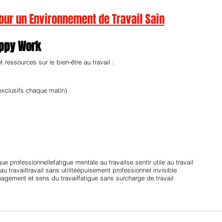
pour un Environnement de Travail Sain
appy Work
ressources sur le bien-être au travail :
exclusifs chaque matin)
gue professionnelle
fatigue mentale au travail
se sentir utile au travail
au travail
travail sans utilité
épuisement professionnel invisible
agement et sens du travail
fatigue sans surcharge de travail