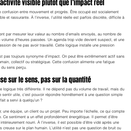
’activité visible plutôt que l’impact réel
ne confusion entre mouvement et progrès. Être occupé est socialement 
le et rassurante. À l’inverse, l’utilité réelle est parfois discrète, difficile à 
ssent par mesurer leur valeur au nombre d’emails envoyés, au nombre de 
 au volume d’heures passées. Un agenda trop vide devient suspect, et une 
ssion de ne pas avoir travaillé. Cette logique installe une pression 
’est pas toujours synonyme d’impact. On peut être extrêmement actif sans 
umain, collectif ou stratégique. Cette confusion alimente une fatigue 
ni du sens perçu.
ose sur le sens, pas sur la quantité
ne logique très différente. Il ne dépend pas du volume de travail, mais du 
e sentir utile, c’est pouvoir répondre honnêtement à une question simple 
 fait a servi à quelqu’un ?
, une équipe, un client ou un projet. Peu importe l’échelle, ce qui compte 
le. Ce sentiment a un effet profondément énergétique. Il permet d’être 
ntérieurement nourri. À l’inverse, il est possible d’être vidé après une 
s creuse sur le plan humain. L’utilité n’est pas une question de bruit ou 