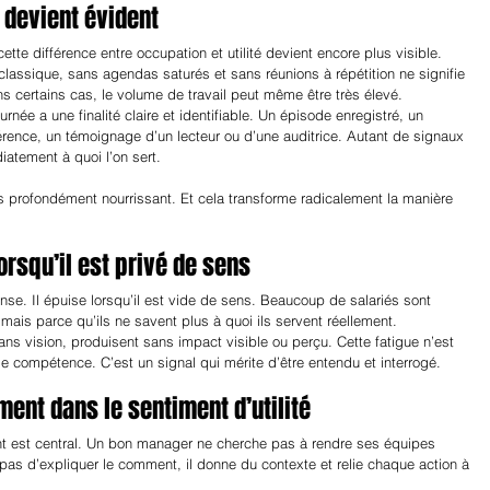
é devient évident
tte différence entre occupation et utilité devient encore plus visible. 
 classique, sans agendas saturés et sans réunions à répétition ne signifie 
s certains cas, le volume de travail peut même être très élevé.
urnée a une finalité claire et identifiable. Un épisode enregistré, un 
rence, un témoignage d’un lecteur ou d’une auditrice. Autant de signaux 
atement à quoi l’on sert.
is profondément nourrissant. Et cela transforme radicalement la manière 
orsqu’il est privé de sens
ense. Il épuise lorsqu’il est vide de sens. Beaucoup de salariés sont 
, mais parce qu’ils ne savent plus à quoi ils servent réellement.
ns vision, produisent sans impact visible ou perçu. Cette fatigue n’est 
 compétence. C’est un signal qui mérite d’être entendu et interrogé.
ment dans le sentiment d’utilité
t est central. Un bon manager ne cherche pas à rendre ses équipes 
 pas d’expliquer le comment, il donne du contexte et relie chaque action à 