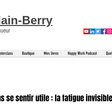
lain-Berry
queur
sterclass
Boutique
Mes livres
Happy Work Podcast
Que
 se sentir utile : la fatigue invisibl