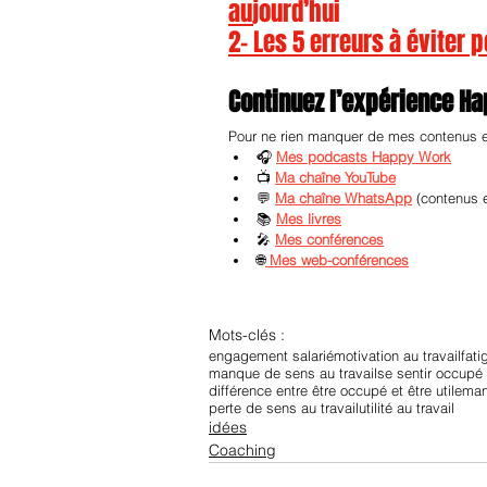
aujourd’hui
2- 
Les 5 erreurs à éviter 
Continuez l’expérience H
Pour ne rien manquer de mes contenus et 
🎧 
Mes podcasts Happy Work
📺 
Ma chaîne YouTube
💬 
Ma chaîne WhatsApp
 (contenus 
📚 
Mes livres
🎤 
Mes conférences
🌐
Mes web-conférences
Mots-clés :
engagement salarié
motivation au travail
fati
manque de sens au travail
se sentir occupé 
différence entre être occupé et être utile
man
perte de sens au travail
utilité au travail
idées
Coaching