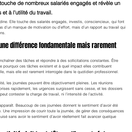
e touche de nombreux salariés engagés et révèle un 
t à l’utilité du travail.
dine. Elle touche des salariés engagés, investis, consciencieux, qui font 
pas d’un manque de motivation ou d’effort, mais d’un rapport au travail qui 
ens.
: une différence fondamentale mais rarement 
nchaîner des tâches et répondre à des sollicitations constantes. Être 
e pourquoi ces tâches existent et à quel impact elles contribuent 
elle, mais elle est rarement interrogée dans le quotidien professionnel.
é, les journées peuvent être objectivement pleines. Les réunions 
 prises rapidement, les urgences surgissent sans cesse, et les dossiers 
t contester la charge de travail, ni l’intensité de l’activité.
é apparaît. Beaucoup de ces journées donnent le sentiment d’avoir été 
e. Une impression de courir toute la journée, de gérer des conséquences 
uisé sans avoir le sentiment d’avoir réellement fait avancer quelque 