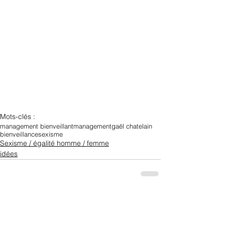
Mots-clés :
management bienveillant
management
gaël chatelain
bienveillance
sexisme
Sexisme / égalité homme / femme
idées