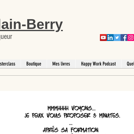
lain-Berry
queur
sterclass
Boutique
Mes livres
Happy Work Podcast
Que