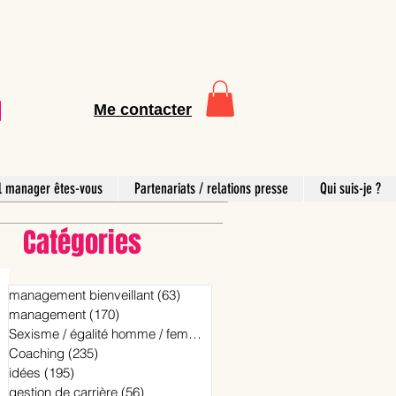
Me contacter
l manager êtes-vous
Partenariats / relations presse
Qui suis-je ?
Catégories
management bienveillant
(63)
63 posts
management
(170)
170 posts
Sexisme / égalité homme / femme
(15)
15 posts
Coaching
(235)
235 posts
idées
(195)
195 posts
gestion de carrière
(56)
56 posts