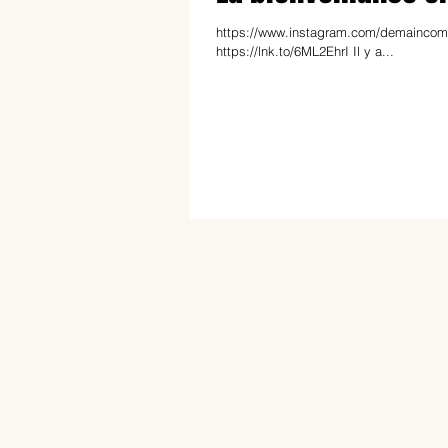
https://www.instagram.com/demaincomme
https://lnk.to/6ML2EhrI Il y a...