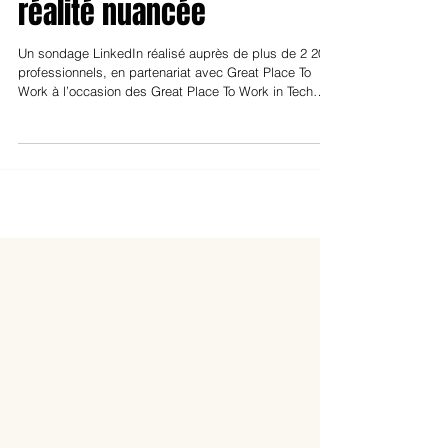
Artificielle : au-delà du
pour et du contre, une
réalité nuancée
Un sondage LinkedIn réalisé auprès de plus de 2 200
professionnels, en partenariat avec Great Place To
Work à l’occasion des Great Place To Work in Tech
2025, montre que l’IA en RH ne fait ni consensus ni
rejet massif. Pour 47 % des répondants, tout dépend
des usages. Une invitation à penser une IA
responsable, éthique et au service de l’humain.