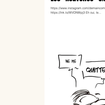
https://www.instagram.com/demaincomme
https://lnk.to/WVDNWpj3 Eh oui, le...