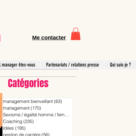
Me contacter
l manager êtes-vous
Partenariats / relations presse
Qui suis-je ?
Catégories
management bienveillant
(63)
63 posts
management
(170)
170 posts
Sexisme / égalité homme / femme
(15)
15 posts
Coaching
(235)
235 posts
idées
(195)
195 posts
gestion de carrière
(56)
56 posts