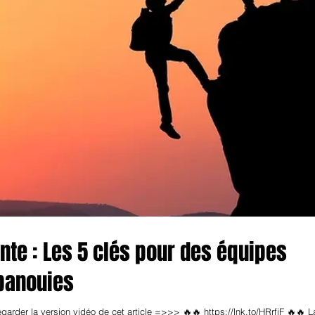
te : Les 5 clés pour des équipes
panouies
egarder la version vidéo de cet article =>>> 🔥🔥 https://lnk.to/HRrfjF 🔥🔥 L