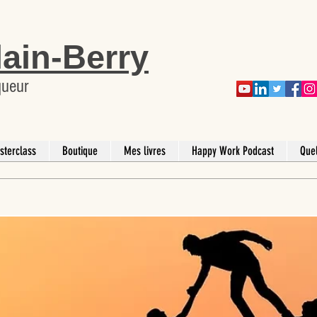
lain-Berry
queur
sterclass
Boutique
Mes livres
Happy Work Podcast
Que