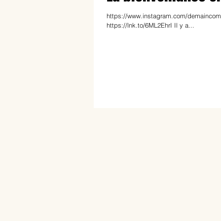
https://www.instagram.com/demaincomme
https://lnk.to/6ML2EhrI Il y a...