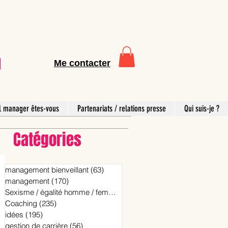
Me contacter
l manager êtes-vous
Partenariats / relations presse
Qui suis-je ?
Catégories
management bienveillant
(63)
63 posts
management
(170)
170 posts
Sexisme / égalité homme / femme
(15)
15 posts
Coaching
(235)
235 posts
idées
(195)
195 posts
gestion de carrière
(56)
56 posts