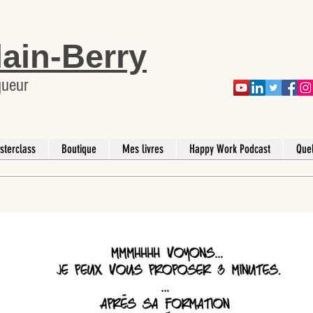
lain-Berry
queur
sterclass
Boutique
Mes livres
Happy Work Podcast
Que