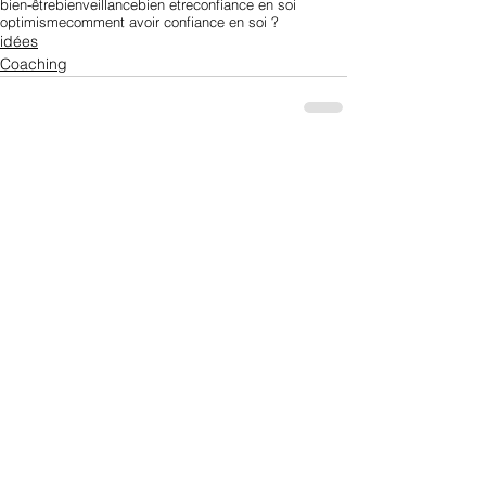
bien-être
bienveillance
bien etre
confiance en soi
optimisme
comment avoir confiance en soi ?
idées
Coaching