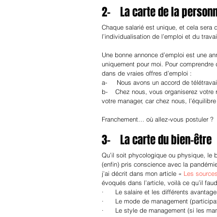
2-    La carte de la person
Chaque salarié est unique, et cela sera
l’individualisation de l’emploi et du trav
Une bonne annonce d’emploi est une annon
uniquement pour moi. Pour comprendre de
dans de vraies offres d’emploi :
a-     Nous avons un accord de télétravai
b-    Chez nous, vous organiserez votre r
votre manager, car chez nous, l’équilibre
Franchement… où allez-vous postuler ?
3-    La carte du bien-être
Qu’il soit phycologique ou physique, le 
(enfin) pris conscience avec la pandémie
j’ai décrit dans mon article « 
Les sources
évoqués dans l’article, voilà ce qu’il fa
·      Le salaire et les différents avanta
·      Le mode de management (participati
·      Le style de management (si les ma