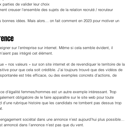
x parties de valider leur choix
ement creuser l’ensemble des sujets de la relation recruté / recruteur
es bonnes idées. Mais alors… on fait comment en 2023 pour motiver un 
arence
gner sur l’entreprise sur internet. Même si cela semble évident, il 
’aient pas intégré cet élément.
ue « nos valeurs » sur son site internet et de revendiquer le territoire de la 
sitive pour que cela soit crédible. J’ai toujours trouvé que des vidéos de 
 spontanée est très efficace, ou des exemples concrets d’actions, de 
ice d’égalité femmes/hommes est un autre exemple intéressant. Trop 
également obligatoire de le faire apparaître sur le site web pour toute 
nd d’une rubrique histoire que les candidats ne tombent pas dessus trop 
t.
’engagement sociétal dans une annonce n’est aujourd’hui plus possible… 
est annoncé dans l’annonce n’est pas que du vent.