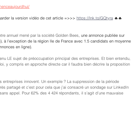
enceaujourdhui/
garder la version vidéo de cet article =>>> 
https://lnk.to/GQtyra
🔥🔥
ètre annuel mené par la société Golden Bees
, une annonce publiée sur 
8), à l’exception de la région Ile de France avec 1.5 candidats en moyenne 
annonces en ligne).
venu LE sujet de préoccupation principal des entreprises. Et bien entendu, 
 y compris en approche directe car il faudra bien décrire la proposition 
es entreprises innovent. Un exemple ? La suppression de la période 
 très partagé et c’est pour cela que j’ai consacré un sondage sur LinkedIn 
 sans appel. Pour 62% des 4 424 répondants, il s’agit d’une mauvaise 