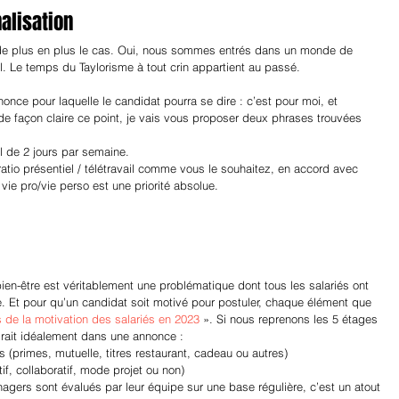
nalisation
 de plus en plus le cas. Oui, nous sommes entrés dans un monde de 
ail. Le temps du Taylorisme à tout crin appartient au passé.
ce pour laquelle le candidat pourra se dire : c’est pour moi, et 
 façon claire ce point, je vais vous proposer deux phrases trouvées 
l de 2 jours par semaine.
atio présentiel / télétravail comme vous le souhaitez, en accord avec 
 vie pro/vie perso est une priorité absolue.
bien-être est véritablement une problématique dont tous les salariés ont 
. Et pour qu’un candidat soit motivé pour postuler, chaque élément que 
 de la motivation des salariés en 2023
 ». Si nous reprenons les 5 étages 
udrait idéalement dans une annonce :
ges (primes, mutuelle, titres restaurant, cadeau ou autres)
f, collaboratif, mode projet ou non)
nagers sont évalués par leur équipe sur une base régulière, c’est un atout 