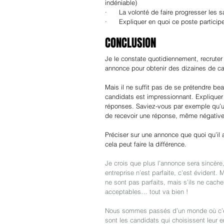
indéniable)
·      La volonté de faire progresser les sa
·      Expliquer en quoi ce poste particip
CONCLUSION
Je le constate quotidiennement, recruter 
annonce pour obtenir des dizaines de ca
Mais il ne suffit pas de se prétendre bea
candidats est impressionnant. Expliquer
réponses. Saviez-vous par exemple qu’
de recevoir une réponse, même négative,
Préciser sur une annonce que quoi qu’il 
cela peut faire la différence.
Je crois que plus l’annonce sera sincère,
entreprise n’est parfaite, c’est évident
ne sont pas parfaits, mais s’ils ne cach
acceptables… tout va bien !
Nous sommes passés d’un monde où c’étai
sont les candidats qui choisissent leur e